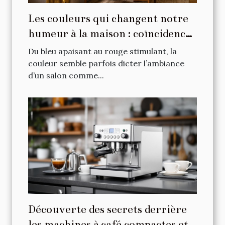
Les couleurs qui changent notre
humeur à la maison : coïncidence
ou science ?
Du bleu apaisant au rouge stimulant, la
couleur semble parfois dicter l’ambiance
d’un salon comme...
Découverte des secrets derrière
les machines à café compactes et