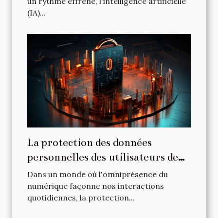
un rythme effréné, l'intelligence artificielle
(IA)...
La protection des données
personnelles des utilisateurs de
prompteurs en ligne
Dans un monde où l'omniprésence du
numérique façonne nos interactions
quotidiennes, la protection...