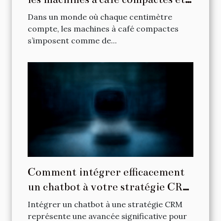
puissantes
Dans un monde où chaque centimètre
compte, les machines à café compactes
s’imposent comme de...
Comment intégrer efficacement
un chatbot à votre stratégie CRM
?
Intégrer un chatbot à une stratégie CRM
représente une avancée significative pour