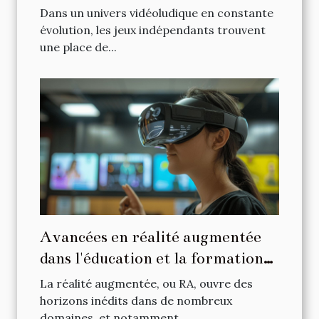
indépendants sur consoles
Dans un univers vidéoludique en constante
portables
évolution, les jeux indépendants trouvent
une place de...
Avancées en réalité augmentée
dans l'éducation et la formation
professionnelle
La réalité augmentée, ou RA, ouvre des
horizons inédits dans de nombreux
domaines, et notamment...