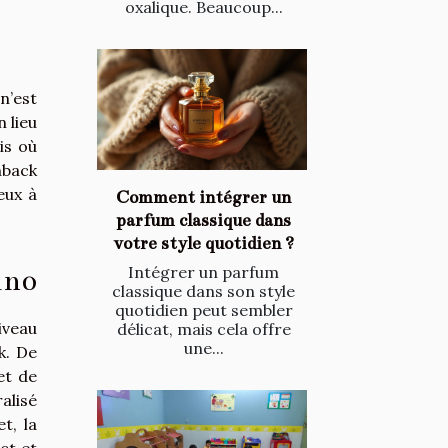
oxalique. Beaucoup...
n’est
n lieu
is où
hback
eux à
Comment intégrer un
parfum classique dans
votre style quotidien ?
Intégrer un parfum
ino
classique dans son style
quotidien peut sembler
iveau
délicat, mais cela offre
une...
k. De
et de
alisé
t, la