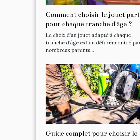
Comment choisir le jouet parf
pour chaque tranche d'âge ?
Le choix d’un jouet adapté à chaque
tranche d’âge est un défi rencontré pa
nombreux parents...
Guide complet pour choisir le