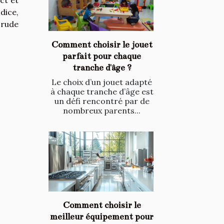
ct et
 dice,
 rude
Comment choisir le jouet
parfait pour chaque
tranche d'âge ?
Le choix d’un jouet adapté
à chaque tranche d’âge est
un défi rencontré par de
nombreux parents...
Comment choisir le
meilleur équipement pour