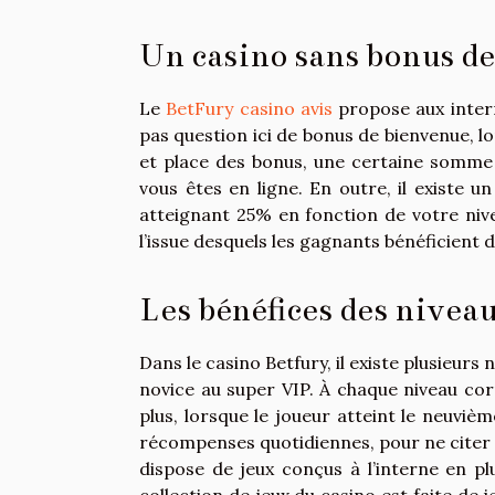
Un casino sans bonus d
Le
BetFury casino avis
propose aux interna
pas question ici de bonus de bienvenue, lors
et place des bonus, une certaine somme d
vous êtes en ligne. En outre, il existe
atteignant 25% en fonction de votre nivea
l’issue desquels les gagnants bénéficient 
Les bénéfices des niveau
Dans le casino Betfury, il existe plusieurs
novice au super VIP. À chaque niveau c
plus, lorsque le joueur atteint le neuvièm
récompenses quotidiennes, pour ne citer q
dispose de jeux conçus à l’interne en pl