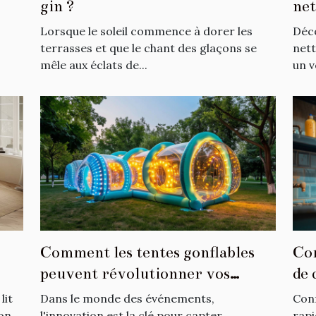
gin ?
net
tap
Lorsque le soleil commence à dorer les
Déco
terrasses et que le chant des glaçons se
nett
mêle aux éclats de...
un v
Comment les tentes gonflables
Com
peuvent révolutionner vos
de 
événements
lit
Dans le monde des événements,
Con
son
l'innovation est la clé pour capter
rapi