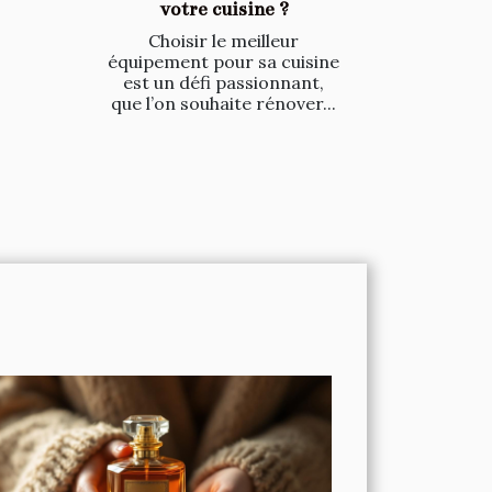
votre cuisine ?
Choisir le meilleur
équipement pour sa cuisine
est un défi passionnant,
que l’on souhaite rénover...