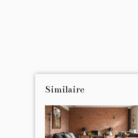
Similaire