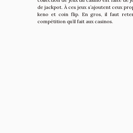
collection de jeux du casino est faite de 
de jackpot. À ces jeux s’ajoutent ceux prop
keno et coin flip. En gros, il faut rete
compétition qu’il fait aux casinos.