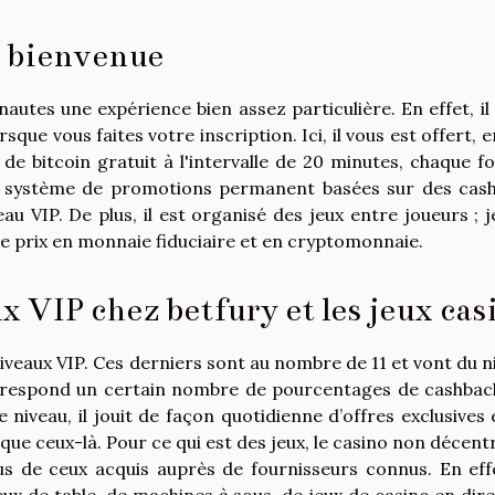
e bienvenue
utes une expérience bien assez particulière. En effet, il 
que vous faites votre inscription. Ici, il vous est offert, e
e bitcoin gratuit à l'intervalle de 20 minutes, chaque fo
 un système de promotions permanent basées sur des cas
u VIP. De plus, il est organisé des jeux entre joueurs ; j
de prix en monnaie fiduciaire et en cryptomonnaie.
x VIP chez betfury et les jeux cas
 niveaux VIP. Ces derniers sont au nombre de 11 et vont du n
orrespond un certain nombre de pourcentages de cashbac
e niveau, il jouit de façon quotidienne d’offres exclusives 
ue ceux-là. Pour ce qui est des jeux, le casino non décentr
us de ceux acquis auprès de fournisseurs connus. En effe