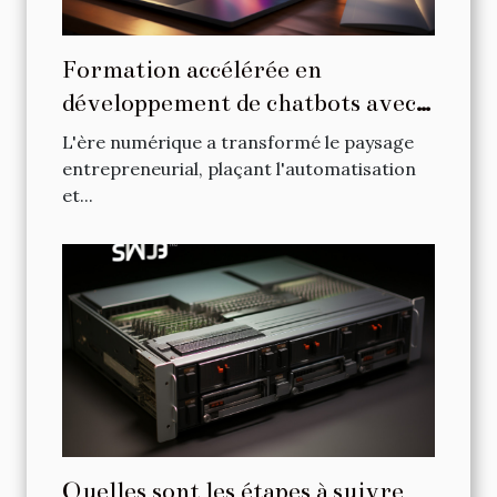
Formation accélérée en
développement de chatbots avec
ChatGPT pour les entrepreneurs
L'ère numérique a transformé le paysage
entrepreneurial, plaçant l'automatisation
et...
Quelles sont les étapes à suivre