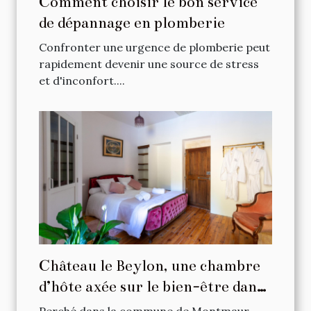
Comment choisir le bon service
de dépannage en plomberie
Confronter une urgence de plomberie peut
rapidement devenir une source de stress
et d'inconfort....
Château le Beylon, une chambre
d’hôte axée sur le bien-être dans
les Hautes-Alpes