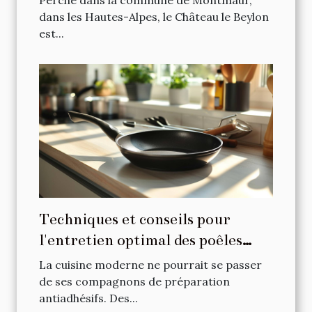
Perché dans la commune de Montmaur,
dans les Hautes-Alpes, le Château le Beylon
est...
Techniques et conseils pour
l'entretien optimal des poêles
antiadhésives
La cuisine moderne ne pourrait se passer
de ses compagnons de préparation
antiadhésifs. Des...