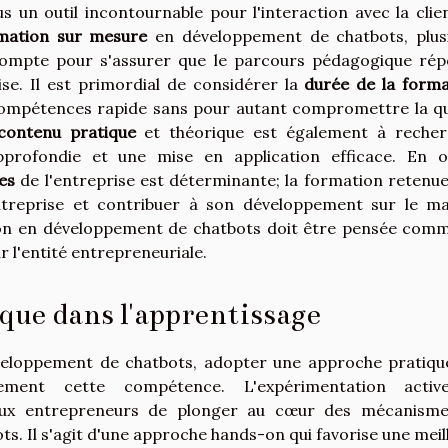
s un outil incontournable pour l'interaction avec la clien
mation sur mesure
en développement de chatbots, plus
compte pour s'assurer que le parcours pédagogique ré
se. Il est primordial de considérer la
durée de la forma
compétences rapide sans pour autant compromettre la qu
contenu pratique
et théorique est également à recher
profondie et une mise en application efficace. En o
es
de l'entreprise est déterminante; la formation retenue
'entreprise et contribuer à son développement sur le m
tion en développement de chatbots doit être pensée com
 l'entité entrepreneuriale.
que dans l'apprentissage
veloppement de chatbots, adopter une approche pratiqu
cement cette compétence. L'expérimentation activ
t aux entrepreneurs de plonger au cœur des mécanism
. Il s'agit d'une approche hands-on qui favorise une meil