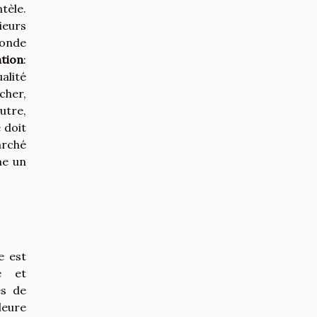
tèle.
ieurs
ponde
tion
:
alité
cher,
utre,
 doit
arché
me un
e est
e et
es de
leure