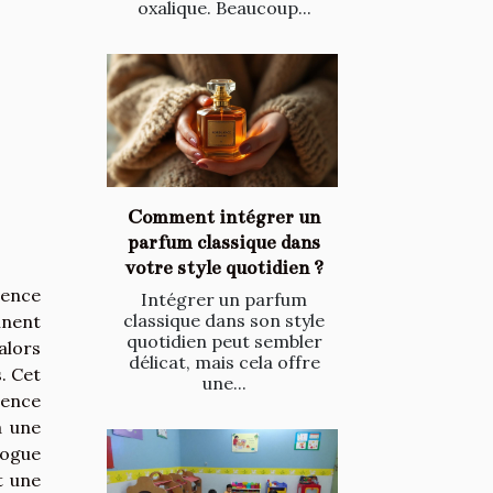
oxalique. Beaucoup...
Comment intégrer un
parfum classique dans
votre style quotidien ?
gence
Intégrer un parfum
classique dans son style
nnent
quotidien peut sembler
alors
délicat, mais cela offre
. Cet
une...
tence
à une
logue
t une