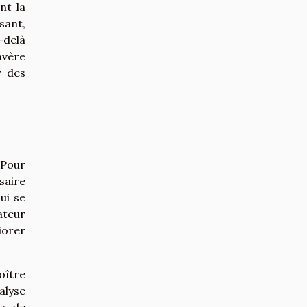
nt la
sant,
-delà
avère
r des
 Pour
saire
ui se
ateur
iorer
oître
alyse