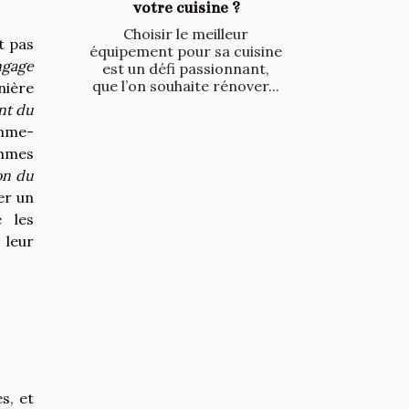
votre cuisine ?
Choisir le meilleur
t pas
équipement pour sa cuisine
ngage
est un défi passionnant,
que l’on souhaite rénover...
nière
nt du
omme-
thmes
on du
er un
 les
 leur
s, et