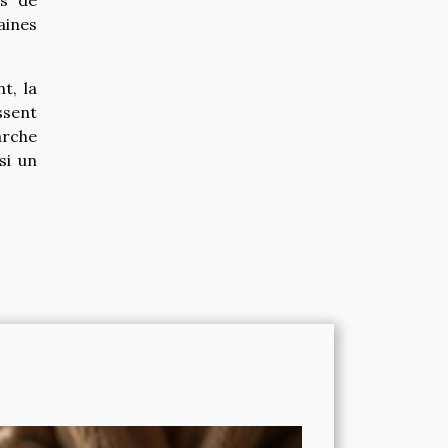
es de
aines
t, la
ssent
arche
si un