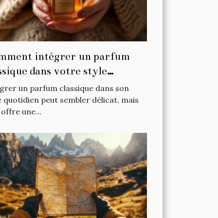
mment intégrer un parfum
ssique dans votre style
tidien ?
grer un parfum classique dans son
e quotidien peut sembler délicat, mais
 offre une...