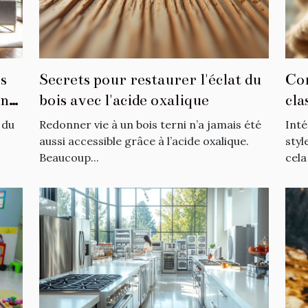
s
Secrets pour restaurer l'éclat du
Co
ans
bois avec l'acide oxalique
cla
quo
 du
Redonner vie à un bois terni n’a jamais été
Inté
aussi accessible grâce à l’acide oxalique.
styl
Beaucoup...
cela