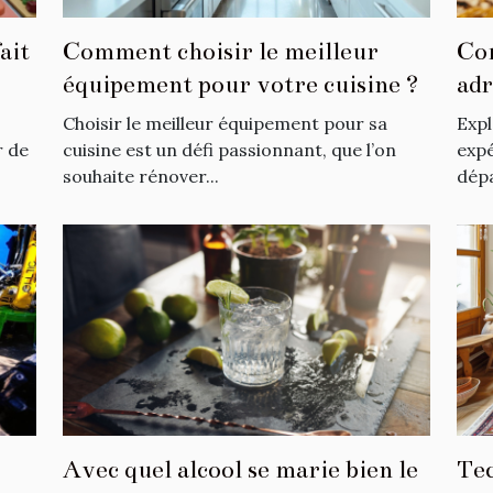
ait
Comment choisir le meilleur
Com
équipement pour votre cuisine ?
adr
esc
Choisir le meilleur équipement pour sa
Expl
r de
cuisine est un défi passionnant, que l’on
expé
souhaite rénover...
dépa
Avec quel alcool se marie bien le
Tec