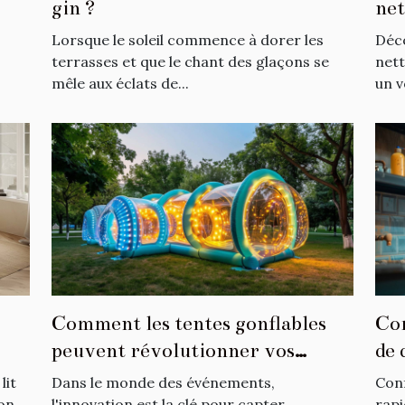
gin ?
net
tap
Lorsque le soleil commence à dorer les
Déco
terrasses et que le chant des glaçons se
nett
mêle aux éclats de...
un v
Comment les tentes gonflables
Com
peuvent révolutionner vos
de 
événements
lit
Dans le monde des événements,
Con
son
l'innovation est la clé pour capter
rapi