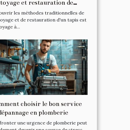
toyage et restauration de
is
uvrir les méthodes traditionnelles de
oyage et de restauration d'un tapis est
oyage à...
ment choisir le bon service
dépannage en plomberie
fronter une urgence de plomberie peut
dement devenir une source de stress