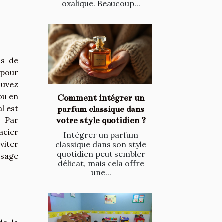
oxalique. Beaucoup...
us de
 pour
ouvez
ou en
Comment intégrer un
l est
parfum classique dans
. Par
votre style quotidien ?
acier
Intégrer un parfum
viter
classique dans son style
quotidien peut sembler
usage
délicat, mais cela offre
une...