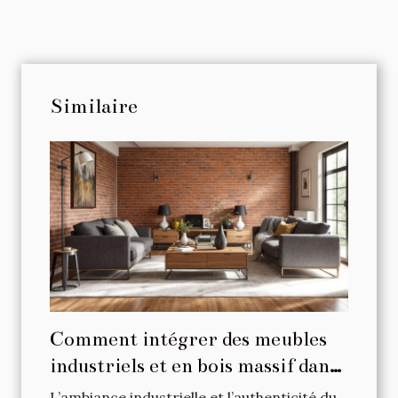
Similaire
Comment intégrer des meubles
industriels et en bois massif dans
votre intérieur ?
L’ambiance industrielle et l’authenticité du