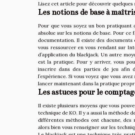
Lisez cet article pour découvrir quelques n
Les notions de base à maîtri
Pour que vous soyez un bon pratiquant d
absolue sur les notions de base. Pour ce f
documentation. Il existe des documents 
vous ressourcer en vous rendant sur Inter
d’application du blackjack. Un autre moy
est la pratique. Pour y arriver, vous po
inscrire dans des parties de jeu afin
l’expérience. Si vous voyez que vous ave
lancer maintenant dans la pratique propr
Les astuces pour le comptag
Il existe plusieurs moyens que vous pouve
technique de KO. Il y a aussi la méthode
différentes méthodes ont chacune, des rè
alors bien vous renseigner sur les techni
Le blackjack est une technique très prat