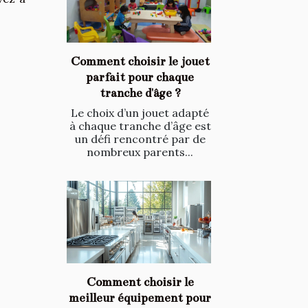
Comment choisir le jouet
parfait pour chaque
tranche d'âge ?
Le choix d’un jouet adapté
à chaque tranche d’âge est
un défi rencontré par de
nombreux parents...
Comment choisir le
meilleur équipement pour