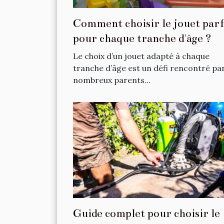
Comment choisir le jouet parf
pour chaque tranche d'âge ?
Le choix d’un jouet adapté à chaque
tranche d’âge est un défi rencontré pa
nombreux parents...
Guide complet pour choisir le