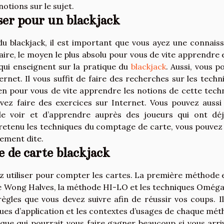
otions sur le sujet.
ser pour un blackjack
u blackjack, il est important que vous ayez une connais
aire, le moyen le plus absolu pour vous de vite apprendre e
qui enseignent sur la pratique du
blackjack
. Aussi, vous p
net. Il vous suffit de faire des recherches sur les techn
en pour vous de vite apprendre les notions de cette tech
uvez faire des exercices sur Internet. Vous pouvez aussi
 de voir et d’apprendre auprès des joueurs qui ont dé
z retenu les techniques du comptage de carte, vous pouvez
ement dite.
e de carte blackjack
z utiliser pour compter les cartes. La première méthode e
 de Wong Halves, la méthode HI-LO et les techniques Oméga
gles que vous devez suivre afin de réussir vos coups. Il
ques d’application et les contextes d’usages de chaque mét
ique qui pourrait vous faire gagner beaucoup si vous arri