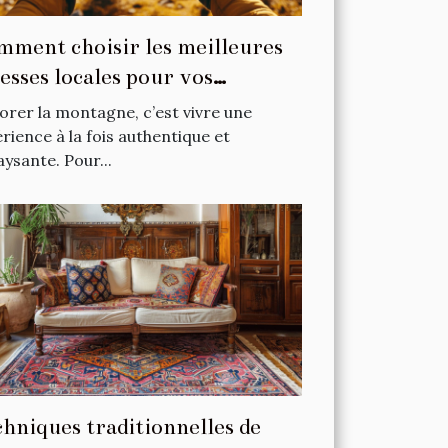
ment choisir les meilleures
esses locales pour vos
apades en montagne ?
orer la montagne, c’est vivre une
rience à la fois authentique et
ysante. Pour...
hniques traditionnelles de